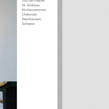
200 cm Pfarrei
St. Andreas,
Kirchenzentrum
Chilematt,
Steinhausen,
Schweiz